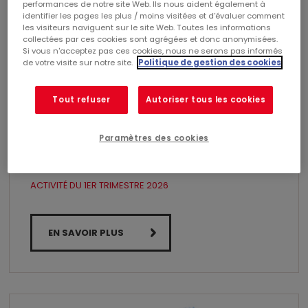
performances de notre site Web. Ils nous aident également à
identifier les pages les plus / moins visitées et d’évaluer comment
les visiteurs naviguent sur le site Web. Toutes les informations
collectées par ces cookies sont agrégées et donc anonymisées.
Si vous n'acceptez pas ces cookies, nous ne serons pas informés
de votre visite sur notre site.
Politique de gestion des cookies
Tout refuser
Autoriser tous les cookies
20 avril 2026
Paramètres des cookies
FINANCE
ACTIVITÉ DU 1ER TRIMESTRE 2026
EN SAVOIR PLUS