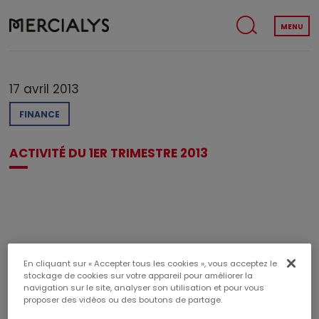
MENU
17 avril 2013
FINANCE
ACTIVITÉ DU 1ER TRIMESTRE 2013
En cliquant sur « Accepter tous les cookies », vous acceptez le
TÉLÉCHARGER LE PDF
stockage de cookies sur votre appareil pour améliorer la
navigation sur le site, analyser son utilisation et pour vous
Poids du document : 100,54 KB
proposer des vidéos ou des boutons de partage.