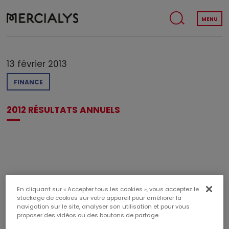
MENU
13 février 2013
FINANCE
2012 RÉSULTATS ANNUELS
En cliquant sur « Accepter tous les cookies », vous acceptez le
TÉLÉCHARGER LE PDF
stockage de cookies sur votre appareil pour améliorer la
navigation sur le site, analyser son utilisation et pour vous
Poids du document : 305,13 KB
proposer des vidéos ou des boutons de partage.