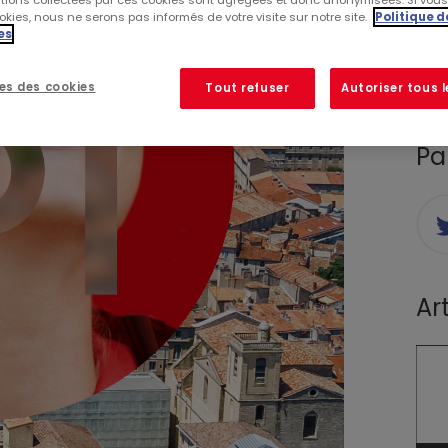
ations collectées par ces cookies sont agrégées et donc anonymisées. Si vou
RS
kies, nous ne serons pas informés de votre visite sur notre site.
Politique d
es
PA
es des cookies
Tout refuser
Autoriser tous 
Pa
Ar