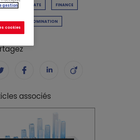
s n'acceptez
E
CORPORATE
FINANCE
e gestion
LMARÈS
NOMINATION
les cookies
rtagez
ticles associés