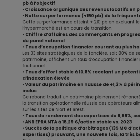
pb à l’objectif
•
Croissance organique des revenus locatifs en p
•
Nette surperformance (+150 pb) de la fréquenta
Cette surperformance atteint + 210 pb en excluant le s
l’hypermarché est en cours de transition.
•
Chiffre d’affaires des commerçants en progress
du panel national
•
Taux d’occupation financier courant au plus hau
Les 33 sites stratégiques de la foncière, soit 80% de s
patrimoine, affichent un taux d’occupation financie
frictionnel.
•
Taux d’effort stable à 10,8% recelant un potenti
d’indexation élevée
•
Valeur du patrimoine en hausse de +1,3% à périmè
inclus
Ce rebond traduit un patrimoine pleinement ré-ancré 
la transition opérationnelle réussie des opérateurs al
sur les sites de Niort et Brest.
•
Taux de rendement des expertises de 6,65%, soi
•
ANR EPRA NTA à 16,29 €/action stable vs. 2023
•
Succès de la politique d’arbitrages (135 M€ d’act
expertises) prouvant, une nouvelle fois, la très b