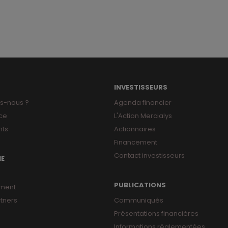
INVESTISSEURS
s-nous ?
Agenda financier
ce
L'Action Mercialys
ts
Actionnaires
Financement
Contact investisseurs
NE
PUBLICATIONS
ment
tners
Communiqués
Présentations financières
Informations réglementées