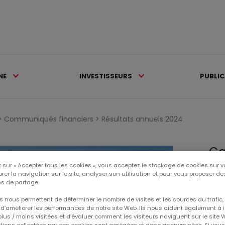
NE
INVESTISSEURS
PUBLI
>
Communiqués financiers >
Résultats annuels 2024
Ca
 sur « Accepter tous les cookies », vous acceptez le stockage de cookies sur v
rer la navigation sur le site, analyser son utilisation et pour vous proposer d
CE
s de partage.
 nous permettent de déterminer le nombre de visites et les sources du trafic,
RÉ
d’améliorer les performances de notre site Web. Ils nous aident également à id
lus / moins visitées et d’évaluer comment les visiteurs naviguent sur le site 