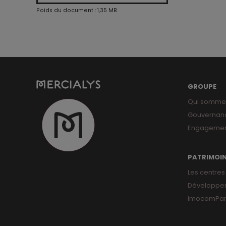
Poids du document : 1,35 MB
GROUPE
Qui somme
Gouvernan
Engagemen
PATRIMOI
Les centres
Développe
ImocomPar