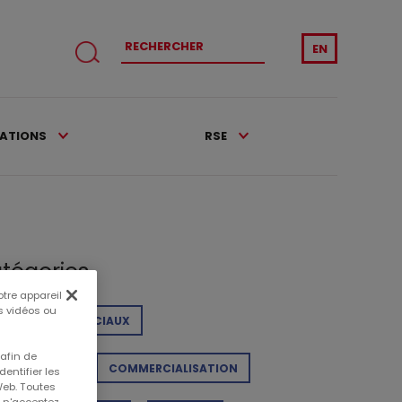
EN
CATIONS
RSE
tégories
otre appareil
es vidéos ou
NTRES COMMERCIAUX
 afin de
ALISATIONS
COMMERCIALISATION
entifier les
Web. Toutes