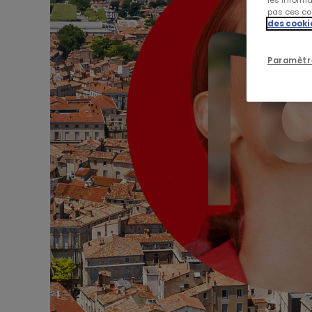
les inform
pas ces coo
des cooki
Paramètr