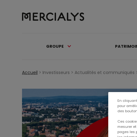
GROUPE
PATRIMOI
Accueil
>
Investisseurs >
Actualités et communiqués 
En cliquant
pour amélio
des bouton
Ces cookies
mesurer et 
pages les p