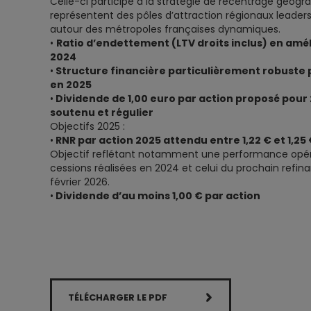
Celle-ci participe à la stratégie de recentrage géogr
représentent des pôles d’attraction régionaux leader
autour des métropoles françaises dynamiques.
•
Ratio d’endettement (LTV droits inclus) en amé
2024
•
Structure financière particulièrement robuste 
en 2025
•
Dividende de 1,00 euro par action proposé pour 
soutenu et régulier
Objectifs 2025 :
•
RNR par action 2025 attendu entre 1,22 € et 1,25
Objectif reflétant notamment une performance opérat
cessions réalisées en 2024 et celui du prochain refi
février 2026.
•
Dividende d’au moins 1,00 € par action
TÉLÉCHARGER LE PDF