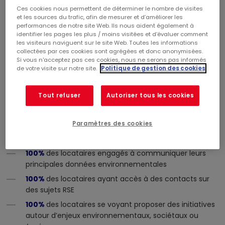
En
tant
que bailleur, Mercialys est le partenaire
Ces cookies nous permettent de déterminer le nombre de visites
privilégié de ses locataires, et cherche à coopérer
et les sources du trafic, afin de mesurer et d’améliorer les
avec eux, dans une relation équilibrée et de long
performances de notre site Web. Ils nous aident également à
terme.
identifier les pages les plus / moins visitées et d’évaluer comment
les visiteurs naviguent sur le site Web. Toutes les informations
collectées par ces cookies sont agrégées et donc anonymisées.
Si vous n'acceptez pas ces cookies, nous ne serons pas informés
OBJECTIF 2030
de votre visite sur notre site.
Politique de gestion des cookies
Tout refuser
Autoriser tous les cookies
100% de nos locataires associés à notre pacte « bailleur
enseigne responsables »
Paramètres des cookies
Comment nous allons y parvenir d'ici 2030
100%
des baux intégrant l’annexe environnementale
100%
des locataires engagés à communiquer leurs
principales données environnementales
100%
des locataires ayant accès à des contacts sur
des sujets RSE
100%
des locataires se voyant proposer des initiatives
autour d’enjeux environnementaux, sociétaux ou