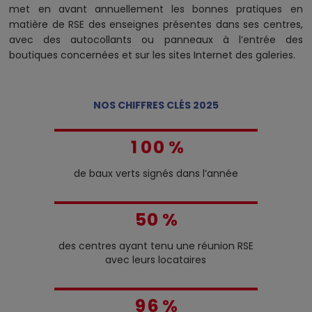
met en avant annuellement les bonnes pratiques en
matière de RSE des enseignes présentes dans ses centres,
avec des autocollants ou panneaux à l’entrée des
boutiques
concernées et sur les sites Internet des galeries.
NOS CHIFFRES CLÉS 2025
0
0
1
0
0
%
0
1
2
1
1
1
2
de baux verts signés dans l’année
3
2
2
2
3
4
3
3
3
0
4
5
4
4
4
1
5
0
%
6
5
5
5
2
6
1
des centres ayant tenu une réunion RSE
7
6
6
6
3
7
2
avec leurs locataires
8
7
7
7
4
8
3
9
8
8
8
5
9
4
9
9
9
6
%
5