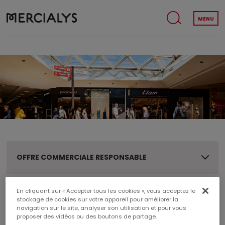
MENU
OFFRE COMMERCIALE RESPONSABLE
En cliquant sur « Accepter tous les cookies », vous acceptez le
OFFRE COMMERCIALE RESPONSABLE
stockage de cookies sur votre appareil pour améliorer la
navigation sur le site, analyser son utilisation et pour vous
proposer des vidéos ou des boutons de partage.