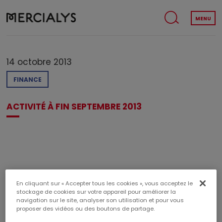
MENU
14 octobre 2013
FINANCE
ACTIVITÉ À FIN SEPTEMBRE 2013
En cliquant sur « Accepter tous les cookies », vous acceptez le
TÉLÉCHARGER LE PDF
stockage de cookies sur votre appareil pour améliorer la
navigation sur le site, analyser son utilisation et pour vous
Poids du document : 106,88 KB
proposer des vidéos ou des boutons de partage.