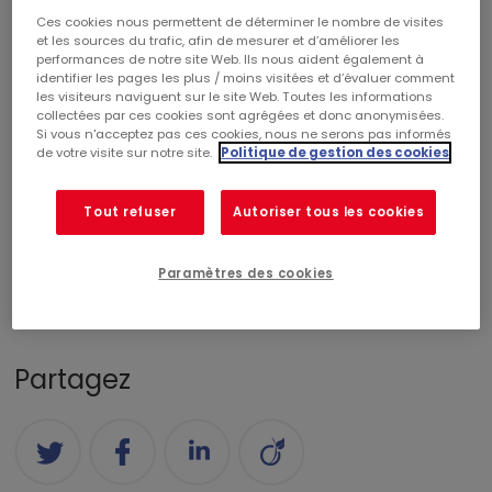
TÉLÉCHARGER LE PDF
Ces cookies nous permettent de déterminer le nombre de visites
et les sources du trafic, afin de mesurer et d’améliorer les
Poids du document : 139,23 KB
performances de notre site Web. Ils nous aident également à
identifier les pages les plus / moins visitées et d’évaluer comment
les visiteurs naviguent sur le site Web. Toutes les informations
collectées par ces cookies sont agrégées et donc anonymisées.
Catégories
Si vous n'acceptez pas ces cookies, nous ne serons pas informés
de votre visite sur notre site.
Politique de gestion des cookies
CENTRES COMMERCIAUX
RÉALISATIONS
Tout refuser
Autoriser tous les cookies
COMMERCIALISATION
RSE
CORPORATE
Paramètres des cookies
FINANCE
PALMARÈS
NOMINATION
Partagez