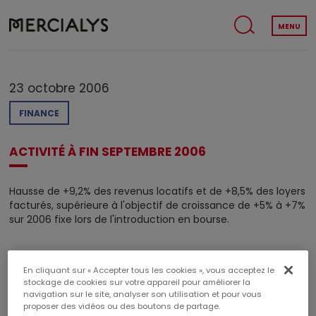
MENU
23 octobre 2006
FINANCE
ACTIVITÉ À FIN SEPTEMBRE 2006
Hausse de +9,2% des revenus locatifs et de +8,5% des loyers
facturés, supérieure à l'objectif de croissance de +5% à +7%
sur 2006 fixe lors de l'introduction en bourse.
En cliquant sur « Accepter tous les cookies », vous acceptez le
stockage de cookies sur votre appareil pour améliorer la
navigation sur le site, analyser son utilisation et pour vous
proposer des vidéos ou des boutons de partage.