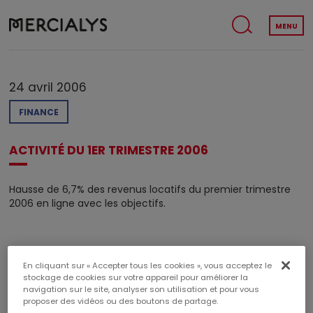
MENU
24 avril 2006
FINANCE
ACTIVITÉ DU 1ER TRIMESTRE 2006
Hausse de 6,7% des revenus locatifs du premier trimestre
2006 en ligne avec les objectifs.
En cliquant sur « Accepter tous les cookies », vous acceptez le
stockage de cookies sur votre appareil pour améliorer la
navigation sur le site, analyser son utilisation et pour vous
proposer des vidéos ou des boutons de partage.
TÉLÉCHARGER LE PDF