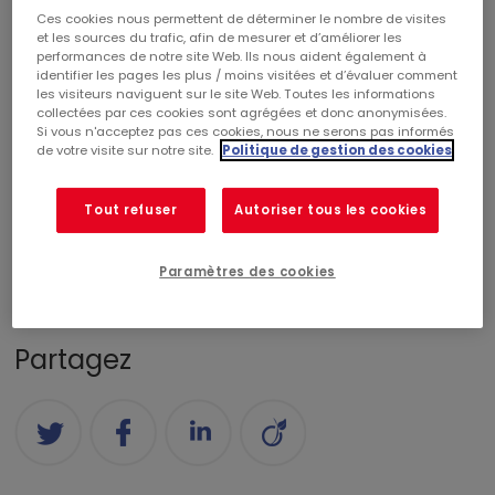
Ces cookies nous permettent de déterminer le nombre de visites
Poids du document : 98,25 KB
et les sources du trafic, afin de mesurer et d’améliorer les
performances de notre site Web. Ils nous aident également à
identifier les pages les plus / moins visitées et d’évaluer comment
les visiteurs naviguent sur le site Web. Toutes les informations
Catégories
collectées par ces cookies sont agrégées et donc anonymisées.
Si vous n'acceptez pas ces cookies, nous ne serons pas informés
de votre visite sur notre site.
Politique de gestion des cookies
CENTRES COMMERCIAUX
RÉALISATIONS
Tout refuser
Autoriser tous les cookies
COMMERCIALISATION
RSE
CORPORATE
FINANCE
PALMARÈS
NOMINATION
Paramètres des cookies
Partagez