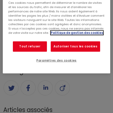
Ces cookies nous permettent de déterminer le nombre de visites
et les sources du trafic, afin de mesurer et d’améliorer les
performances de notre site Web. Ils nous aident également à
Catégories
identifier les pages les plus / moins visitées et d’évaluer comment
les visiteurs naviguent sur le site Web. Toutes les informations
collectées par ces cookies sont agrégées et donc anonymisées.
CENTRES COMMERCIAUX
RÉALISATIONS
Si vous n'acceptez pas ces cookies, nous ne serons pas informés
de votre visite sur notre site.
Politique de gestion des cookies
COMMERCIALISATION
RSE
CORPORATE
Tout refuser
Autoriser tous les cookies
FINANCE
PALMARÈS
NOMINATION
Paramètres des cookies
Partagez
Articles associés