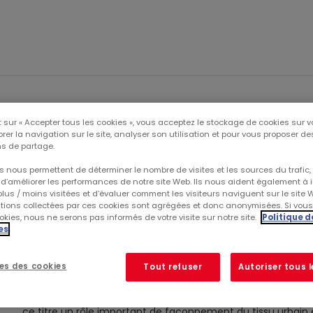
NE
INVESTISSEURS
PUBLI
 sur « Accepter tous les cookies », vous acceptez le stockage de cookies sur v
rer la navigation sur le site, analyser son utilisation et pour vous proposer d
s de partage.
g responsable
 nous permettent de déterminer le nombre de visites et les sources du trafic,
d’améliorer les performances de notre site Web. Ils nous aident également à id
lus / moins visitées et d’évaluer comment les visiteurs naviguent sur le site 
ations collectées par ces cookies sont agrégées et donc anonymisées. Si vou
kies, nous ne serons pas informés de votre visite sur notre site.
Politique d
es
CHARTE DE LOBBYING RESPO
es des cookies
Tout refuser
Autoriser tous 
Mercialys est l’un des acteurs de référence des centres 
ce titre un rôle important de façonnement du tissu urbain e