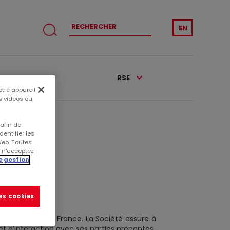
EN
CATIONS
RSE
otre appareil
es vidéos ou
 afin de
entifier les
Web. Toutes
s n'acceptez
e gestion
NSABLE
les cookies
commerciaux en France. La Société assure à
t d’interaction avec ses parties prenantes.