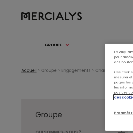
GROUPE
PATRIMOI
En cliquant
pour amélio
des bouton
Accueil
>
Groupe >
Engagements >
Charte de lobbyin
Ces cookies
mesurer et 
pages les p
les inform
pas ces coo
des cooki
Groupe
Paramètr
QUI SOMMES-NOUS ?