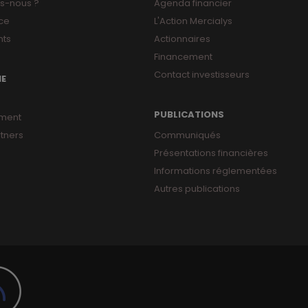
s-nous ?
Agenda financier
ce
L'Action Mercialys
ts
Actionnaires
Financement
Contact investisseurs
NE
PUBLICATIONS
ment
tners
Communiqués
Présentations financières
Informations réglementées
Autres publications