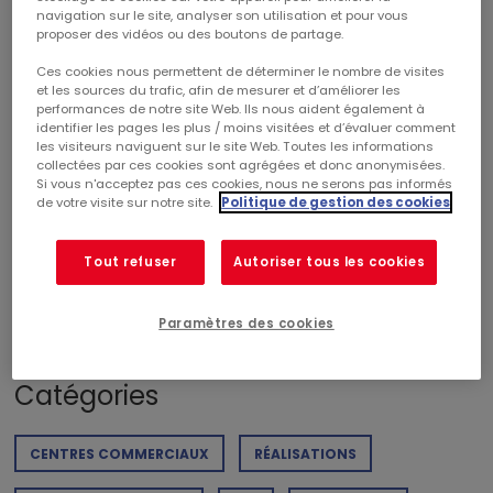
navigation sur le site, analyser son utilisation et pour vous
proposer des vidéos ou des boutons de partage.
RESULTATS 2016
Ces cookies nous permettent de déterminer le nombre de visites
et les sources du trafic, afin de mesurer et d’améliorer les
performances de notre site Web. Ils nous aident également à
Nette progression des résultats 2016
identifier les pages les plus / moins visitées et d’évaluer comment
les visiteurs naviguent sur le site Web. Toutes les informations
collectées par ces cookies sont agrégées et donc anonymisées.
Si vous n'acceptez pas ces cookies, nous ne serons pas informés
de votre visite sur notre site.
Politique de gestion des cookies
Tout refuser
Autoriser tous les cookies
TÉLÉCHARGER LE PDF
Poids du document : 347,91 KB
Paramètres des cookies
Catégories
CENTRES COMMERCIAUX
RÉALISATIONS