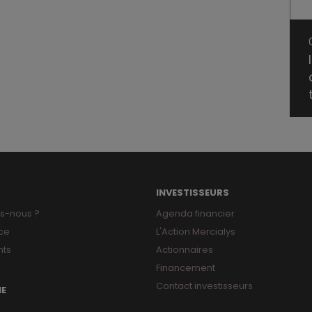
INVESTISSEURS
s-nous ?
Agenda financier
ce
L'Action Mercialys
ts
Actionnaires
Financement
Contact investisseurs
NE