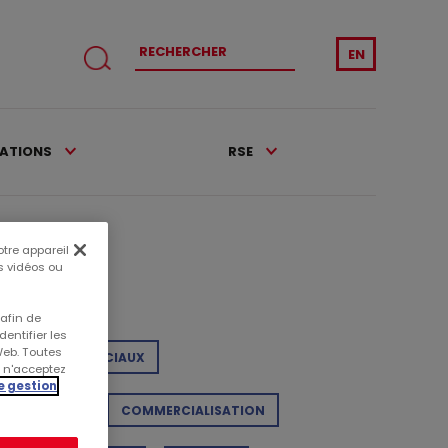
EN
CATIONS
RSE
otre appareil
es vidéos ou
tégories
 afin de
entifier les
Web. Toutes
NTRES COMMERCIAUX
s n'acceptez
e gestion
ALISATIONS
COMMERCIALISATION