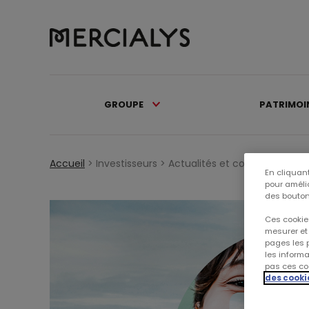
GROUPE
PATRIMOI
Accueil
>
Investisseurs >
Actualités et communiqués 
En cliquant
pour amélio
des bouton
Ces cookies
mesurer et 
pages les p
les inform
pas ces coo
des cooki