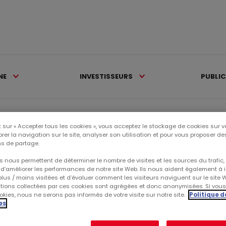
NE
INVESTISSEURS
PUBLI
>
Communiqués financiers >
Résultats de l’option...
 sur « Accepter tous les cookies », vous acceptez le stockage de cookies sur v
rer la navigation sur le site, analyser son utilisation et pour vous proposer d
s de partage.
Ca
 nous permettent de déterminer le nombre de visites et les sources du trafic,
d’améliorer les performances de notre site Web. Ils nous aident également à id
lus / moins visitées et d’évaluer comment les visiteurs naviguent sur le site 
CE
ations collectées par ces cookies sont agrégées et donc anonymisées. Si vou
kies, nous ne serons pas informés de votre visite sur notre site.
Politique d
es
RÉ