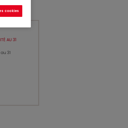
les cookies
TÉ AU 31
 au 31