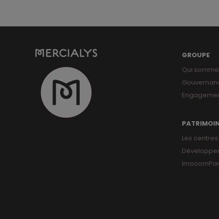
GROUPE
Qui somme
Gouvernan
Engagemen
PATRIMOI
Les centres
Développe
ImocomPar