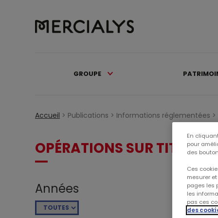
GROUPE
PATRIMOI
Accueil
>
Publications >
Informations réglementées >
En cliquant
OPÉRATIONS SUR TITRES
pour amélio
des bouton
Ces cookies
mesurer et 
Années
pages les p
les inform
pas ces coo
des cooki