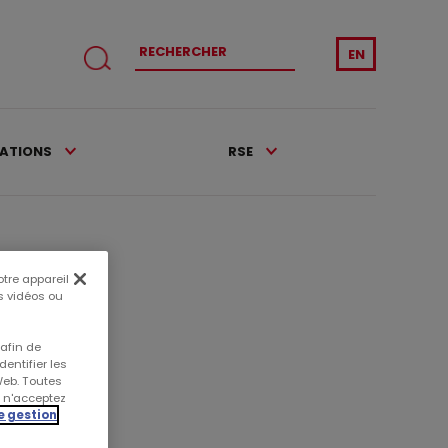
EN
CATIONS
RSE
otre appareil
es vidéos ou
 afin de
entifier les
Web. Toutes
s n'acceptez
e gestion