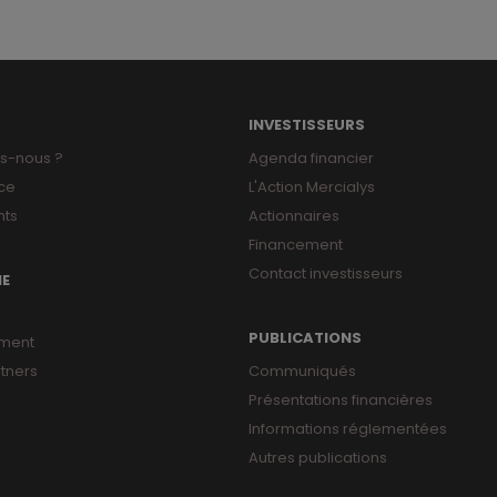
INVESTISSEURS
s-nous ?
Agenda financier
ce
L'Action Mercialys
ts
Actionnaires
Financement
Contact investisseurs
NE
PUBLICATIONS
ment
tners
Communiqués
Présentations financières
Informations réglementées
Autres publications