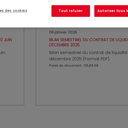
es des cookies
Tout refuser
Autoriser tous 
06 janvier 2026
0 JUIN
BILAN SEMESTRIEL DU CONTRAT DE LIQUIDI
DÉCEMBRE 2025
uin
Bilan semestriel du contrat de liquidité
décembre 2025 (Format PDF)
Poids du document : 135,86 KB