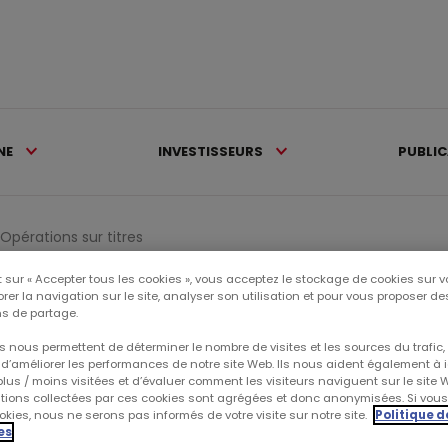
NE
INVESTISSEURS
PUBLI
Opérations sur titres
 sur « Accepter tous les cookies », vous acceptez le stockage de cookies sur v
rer la navigation sur le site, analyser son utilisation et pour vous proposer d
s de partage.
 nous permettent de déterminer le nombre de visites et les sources du trafic,
d’améliorer les performances de notre site Web. Ils nous aident également à id
lus / moins visitées et d’évaluer comment les visiteurs naviguent sur le site 
ations collectées par ces cookies sont agrégées et donc anonymisées. Si vou
kies, nous ne serons pas informés de votre visite sur notre site.
Politique d
es