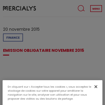
MENU
20 novembre 2015
FINANCE
EMISSION OBLIGATAIRE NOVEMBRE 2015
En cliquant sur « Accepter tous les cookies », vous acceptez le
TÉLÉCHARGER LE PDF
stockage de cookies sur votre appareil pour améliorer la
navigation sur le site, analyser son utilisation et pour vous
Poids du document : 80,1 KB
proposer des vidéos ou des boutons de partage.