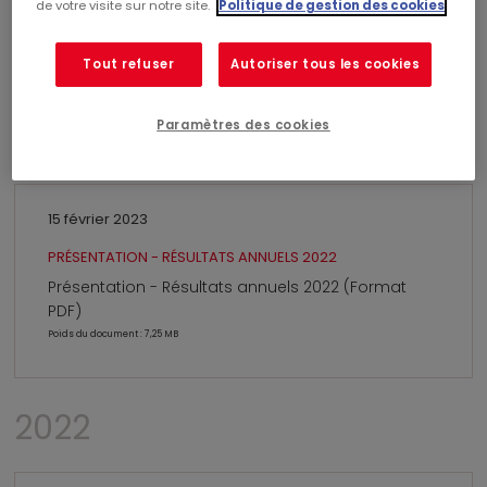
de votre visite sur notre site.
Politique de gestion des cookies
PRÉSENTATION - RÉSULTATS SEMESTRIELS 2023
Présentation - Résultats semestriels 2023 (Format
Tout refuser
Autoriser tous les cookies
PDF)
Poids du document : 3,17 MB
Paramètres des cookies
15 février 2023
PRÉSENTATION - RÉSULTATS ANNUELS 2022
Présentation - Résultats annuels 2022 (Format
PDF)
Poids du document : 7,25 MB
2022