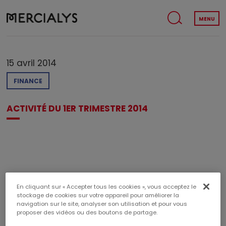
MENU
15 avril 2014
FINANCE
ACTIVITÉ DU 1ER TRIMESTRE 2014
En cliquant sur « Accepter tous les cookies », vous acceptez le
TÉLÉCHARGER LE PDF
stockage de cookies sur votre appareil pour améliorer la
navigation sur le site, analyser son utilisation et pour vous
Poids du document : 112,43 KB
proposer des vidéos ou des boutons de partage.