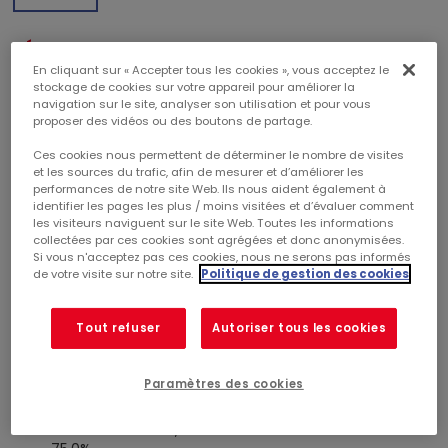
RÉSULTATS SEMESTRIELS 2021
En cliquant sur « Accepter tous les cookies », vous acceptez le
stockage de cookies sur votre appareil pour améliorer la
Un bilan solide et un recul limité des valeurs
: LTV à
navigation sur le site, analyser son utilisation et pour vous
proposer des vidéos ou des boutons de partage.
38,3% hors droits, valeur du patrimoine à 3 186 M€
droits inclus, -2,2% sur 6 mois. Taux de rendement
Ces cookies nous permettent de déterminer le nombre de visites
moyen des expertises à 5,74%, ANR EPRA NDV en baisse
et les sources du trafic, afin de mesurer et d’améliorer les
de -6,8% sur 6 mois à 17,17 €/action
performances de notre site Web. Ils nous aident également à
identifier les pages les plus / moins visitées et d’évaluer comment
Une activité proche des niveaux de 2019 et une
les visiteurs naviguent sur le site Web. Toutes les informations
évolution favorable du chiffre d’affaires des
collectées par ces cookies sont agrégées et donc anonymisées.
commerçants
: la fréquentation entre la réouverture
Si vous n'acceptez pas ces cookies, nous ne serons pas informés
des commerces le 19 mai et le 30 juin 2021, atteint 91%
de votre visite sur notre site.
Politique de gestion des cookies
de l’activité pré-crise constatée en 2019, le chiffre
d’affaires des commerçants pour le mois de mai
Tout refuser
Autoriser tous les cookies
progresse de +8,4% vs. 2020 et celui de juin de +5,6%
ème
Une mise en place des aides d’État au 2
semestre 2021 devrait normaliser le
Paramètres des cookies
recouvrement des loyers
: recouvrement brut au
er
titre de 2020 à 88,3% et au titre du 1
semestre 2021 à