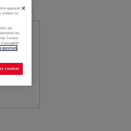
otre appareil
es vidéos ou
 afin de
entifier les
Web. Toutes
25
s n'acceptez
 (Format PDF)
e gestion
les cookies