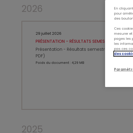
2026
En cliquant
pour amélio
des bouton
Ces cookies
29 juillet 2026
mesurer et 
pages les p
PRÉSENTATION - RÉSULTATS SEMESTRIELS 2026
les inform
Présentation - Résultats semestriels 2026 (Fo
pas ces coo
des cooki
PDF)
Poids du document : 4,29 MB
Paramètr
2025