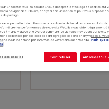
 sur « Accepter tous les cookies », vous acceptez le stockage de cookies sur v
rer la navigation sur le site, analyser son utilisation et pour vous proposer d
s de partage.
 nous permettent de déterminer le nombre de visites et les sources du trafic,
17 février 2026
d’améliorer les performances de notre site Web. Ils nous aident également à id
lus / moins visitées et d’évaluer comment les visiteurs naviguent sur le site 
PRÉSENTATION - RÉSULTATS ANNUELS 20
ations collectées par ces cookies sont agrégées et donc anonymisées. Si vou
rmat
kies, nous ne serons pas informés de votre visite sur notre site.
Présentation - Résultats annuels 2025
Politique d
es
Poids du document : 6,62 MB
es des cookies
Tout refuser
Autoriser tous 