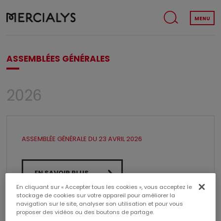
MENU
ASSEMBLÉES GÉNÉRALES
2026
ASSEMBLÉE GÉNÉRALE DU 23 AVRIL 2026
EN SAVOIR PLUS
En cliquant sur « Accepter tous les cookies », vous acceptez le
stockage de cookies sur votre appareil pour améliorer la
navigation sur le site, analyser son utilisation et pour vous
proposer des vidéos ou des boutons de partage.