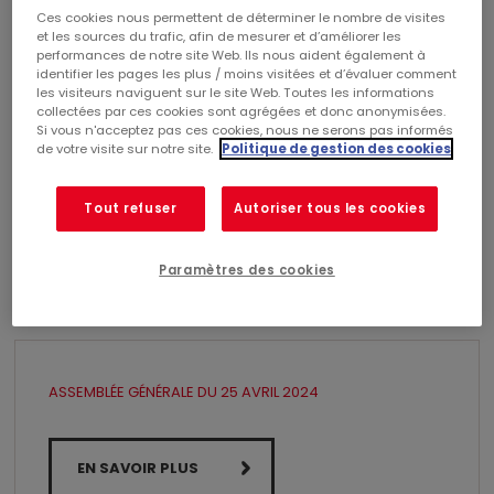
2025
Ces cookies nous permettent de déterminer le nombre de visites
et les sources du trafic, afin de mesurer et d’améliorer les
performances de notre site Web. Ils nous aident également à
identifier les pages les plus / moins visitées et d’évaluer comment
les visiteurs naviguent sur le site Web. Toutes les informations
ASSEMBLÉE GÉNÉRALE DU 29 AVRIL 2025
collectées par ces cookies sont agrégées et donc anonymisées.
Si vous n'acceptez pas ces cookies, nous ne serons pas informés
de votre visite sur notre site.
Politique de gestion des cookies
EN SAVOIR PLUS
Tout refuser
Autoriser tous les cookies
Paramètres des cookies
2024
ASSEMBLÉE GÉNÉRALE DU 25 AVRIL 2024
EN SAVOIR PLUS