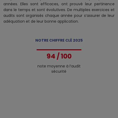
1
années. Elles sont efficaces, ont prouvé leur pertinence
2
dans le temps et sont évolutives. De multiples exercices et
3
audits sont organisés chaque année pour s’assurer de leur
adéquation et de leur bonne application.
4
5
0
6
1
NOTRE CHIFFRE CLÉ 2025
7
2
8
3
9
4
/ 100
5
note moyenne à l’audit
6
sécurité
7
8
9