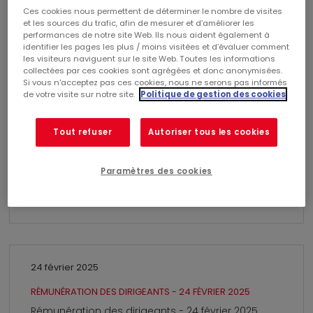
Ces cookies nous permettent de déterminer le nombre de visites
Poids du document : 373,03 KB
et les sources du trafic, afin de mesurer et d’améliorer les
performances de notre site Web. Ils nous aident également à
identifier les pages les plus / moins visitées et d’évaluer comment
les visiteurs naviguent sur le site Web. Toutes les informations
2025
collectées par ces cookies sont agrégées et donc anonymisées.
Si vous n'acceptez pas ces cookies, nous ne serons pas informés
de votre visite sur notre site.
Politique de gestion des cookies
11 décembre 2025
Tout refuser
Autoriser tous les cookies
RÉMUNÉRATION DES DIRIGEANTS - 11 DÉCEMBRE 2025
Rémunération des dirigeants - 11 décembre 2025
Paramètres des cookies
(Format PDF)
Poids du document : 171,76 KB
24 février 2025
RÉMUNÉRATION DES DIRIGEANTS - 24 FÉVRIER 2025
Rémunération des dirigeants - 24 février 2025