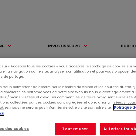
NE
INVESTISSEURS
PUBLI
 sur « Accepter tous les cookies », vous acceptez le stockage de cookies sur v
rer la navigation sur le site, analyser son utilisation et pour vous proposer d
>
Comité des Nominations,...
s de partage.
 nous permettent de déterminer le nombre de visites et les sources du trafic,
, DES RÉMUNÉRATIONS ET DE 
d’améliorer les performances de notre site Web. Ils nous aident également à id
lus / moins visitées et d’évaluer comment les visiteurs naviguent sur le site 
ations collectées par ces cookies sont agrégées et donc anonymisées. Si vou
kies, nous ne serons pas informés de votre visite sur notre site.
Politique d
es
et de la gouvernance est composé d'au moins 3 membres
,
es des cookies
Tout refuser
Autoriser tous 
ocation de son Président, lequel a la possibilité d'organiser tou