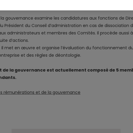
a gouvernance examine les candidatures aux fonctions de Direct
du Président du Conseil d’administration en cas de dissociation 
 aux administrateurs et membres des Comités. Il procède aussi à
uite d’actions.
 Il met en œuvre et organise l’évaluation du fonctionnement du Co
treprise et des règles de déontologie.
t de la gouvernance est actuellement composé de 5 membr
ndants.
es rémunérations et de la gouvernance