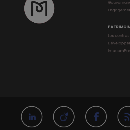
Gouvernan
Engagemen
PATRIMOI
Les centres
Développe
ImocomPar