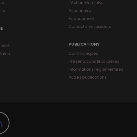
ce
L'Action Mercialys
ts
Actionnaires
Financement
Contact investisseurs
NE
PUBLICATIONS
ment
tners
Communiqués
Présentations financières
Informations réglementées
Autres publications