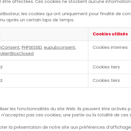
 être affectées. Ces cookies ne stockent aucune information d
lisateur, les cookies qui ont uniquement pour finalité de contr
u après un certain laps de temps.
s
Cookies utilisés
nConsent
,
PHPSESSID
,
eupubconsent
,
Cookies internes
AlertBoxClosed
d
Cookies tiers
d
Cookies tiers
er les fonctionnalités du site Web. Ils peuvent être activés p
us n'acceptez pas ces cookies, une partie ou la totalité de ces
ter la présentation de notre site aux préférences d’affichage 