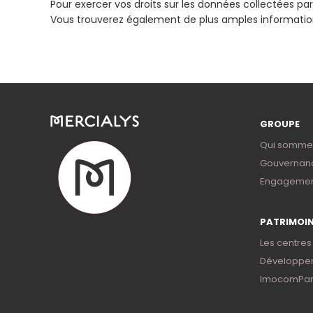
Pour exercer vos droits sur les données collectées pa
Vous trouverez également de plus amples informations 
GROUPE
Qui somme
Gouvernan
Engagemen
PATRIMOI
Les centres
Développe
ImocomPar