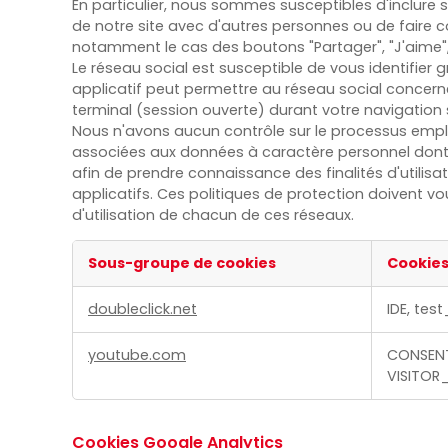
En particulier, nous sommes susceptibles d'inclure
de notre site avec d'autres personnes ou de faire c
notamment le cas des boutons "Partager", "J'aime", 
Le réseau social est susceptible de vous identifier 
applicatif peut permettre au réseau social concerné 
terminal (session ouverte) durant votre navigation s
Nous n'avons aucun contrôle sur le processus employ
associées aux données à caractère personnel dont il
afin de prendre connaissance des finalités d'utilisa
applicatifs. Ces politiques de protection doivent
d'utilisation de chacun de ces réseaux.
Sous-groupe de cookies
Cookie
Cookies
doubleclick.net
IDE, tes
pour
une
youtube.com
CONSENT
publicité
VISITOR_
ciblée
Cookies Google Analytics