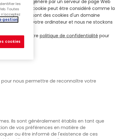
. Un cookie est généré par un serveur de page Web
entifier les
 visite le site. Un cookie peut être considéré comme la
Web. Toutes
s n'acceptez
cookies tiers, qui sont des cookies d'un domaine
e gestion
ent pas nuire à votre ordinateur et nous ne stockons
t à consulter notre
politique de confidentialité
pour
les cookies
l pour nous permettre de reconnaître votre
es. Ils sont généralement établis en tant que
ition de vos préférences en matière de
loquer ou être informé de l'existence de ces