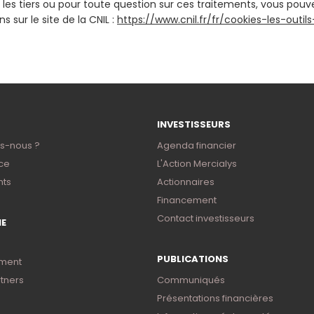
r les tiers ou pour toute question sur ces traitements, vous pou
sur le site de la CNIL :
https://www.cnil.fr/fr/cookies-les-outil
INVESTISSEURS
s-nous ?
Agenda financier
ce
L'Action Mercialys
ts
Actionnaires
Financement
Contact investisseurs
NE
PUBLICATIONS
ment
tners
Communiqués
Présentations financières