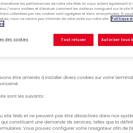
que vos préférences linguistiques ou informations de connexion
d’améliorer les performances de notre site Web. Ils nous aident également à id
e site Web) et peut être utilisé par ce serveur quand l’utilisateur
lus / moins visitées et d’évaluer comment les visiteurs naviguent sur le site 
ations collectées par ces cookies sont agrégées et donc anonymisées. Si vou
 quand l’utilisateur est de retour. Nous utilisons également des 
kies, nous ne serons pas informés de votre visite sur notre site.
Politique d
ur nos efforts de publicité et de marketing. Les cookies ne peuv
es
 de nos cookies.
s utilisons sur notre site internet. Nous vous invitons égalemen
es des cookies
Tout refuser
Autoriser tous 
ersonnelles.
vons être amenés à installer divers cookies sur votre termina
concerné.
te sont les suivants :
 site Web et ne peuvent pas être désactivés dans nos systèm
qui constituent une demande de services, telles que la défin
formulaires. Vous pouvez configurer votre navigateur afin de b