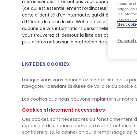
mémoriser des informations vous concernant, telles 
mesurer et 
(ce qui est essentiellement l’ordinateur qui exploite l
pages les p
les inform
carte d’identité d’un internaute, qui dit à un site Web
pas ces coo
différent de celui du site Web que vous consultez, po
des cooki
aucune de vos informations personnelles dans aucun
Vous trouverez ci-dessous la liste des cookies que nou
Paramètr
plus d’information sur la protection de vos données p
LISTE DES COOKIES
Lorsque vous vous connectez à notre site, nous pou
navigateur pendant la durée de validité du cookie 
Les cookies que nous pouvons implanter sur notre si
Cookies strictement nécessaires
Ces cookies sont nécessaires au fonctionnement du
réponse à des actions que vous avez effectuées et 
confidentialité, la connexion ou le remplissage de 