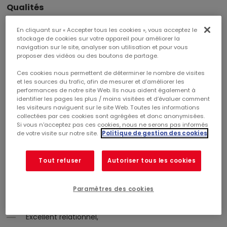
Qualités
Excellent relationnel,
En cliquant sur « Accepter tous les cookies », vous acceptez le
stockage de cookies sur votre appareil pour améliorer la
Sens du contact et de la négociation commerciale,
navigation sur le site, analyser son utilisation et pour vous
proposer des vidéos ou des boutons de partage.
Bonne connaissance du monde du commerce en
général.
Ces cookies nous permettent de déterminer le nombre de visites
et les sources du trafic, afin de mesurer et d’améliorer les
performances de notre site Web. Ils nous aident également à
identifier les pages les plus / moins visitées et d’évaluer comment
COMMERCIALISATION EPHEMERE
les visiteurs naviguent sur le site Web. Toutes les informations
collectées par ces cookies sont agrégées et donc anonymisées.
Objectif
Si vous n'acceptez pas ces cookies, nous ne serons pas informés
Identifier de nouveaux concepts/business à implanter
de votre visite sur notre site.
Politique de gestion des cookies
dans les galeries marchandes. Participer au
développement du commerce éphémère, location
Tout refuser
Autoriser tous les cookies
d'emplacements précaires dans les mails de galeries
marchandes.
Qualités
Paramètres des cookies
Esprit entrepreneurial,
Excellent relationnel,