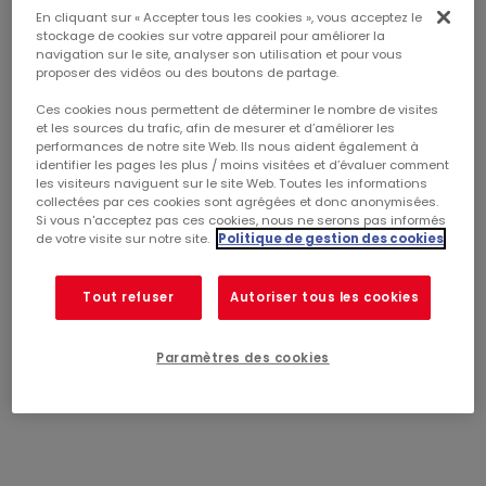
En cliquant sur « Accepter tous les cookies », vous acceptez le
stockage de cookies sur votre appareil pour améliorer la
MERCIALYS, LAURÉAT DU GRAND PRIX DE LA
navigation sur le site, analyser son utilisation et pour vous
proposer des vidéos ou des boutons de partage.
TRANSPARENCE TOUTES CATÉGORIES
Ces cookies nous permettent de déterminer le nombre de visites
et les sources du trafic, afin de mesurer et d’améliorer les
Mercialys a remporté le Grand Prix de la Transparence
performances de notre site Web. Ils nous aident également à
ème
Toutes Catégories, lors de la 9
édition des Grands Prix
identifier les pages les plus / moins visitées et d’évaluer comment
les visiteurs naviguent sur le site Web. Toutes les informations
de la Transparence qui s’est tenue ce jour.
collectées par ces cookies sont agrégées et donc anonymisées.
Si vous n'acceptez pas ces cookies, nous ne serons pas informés
Depuis 2009, les Grands Prix de la Transparence
de votre visite sur notre site.
Politique de gestion des cookies
récompensent la qualité de l’information réglementée des
sociétés du SBF 120, au travers d’une méthodologie publique
portant sur 4 supports clés (Document de Référence,
Tout refuser
Autoriser tous les cookies
Charte Éthique, site Internet et Avis de convocation à
l’Assemblée Générale) analysés sur la base de 205 critères
Paramètres des cookies
de notation objectifs.