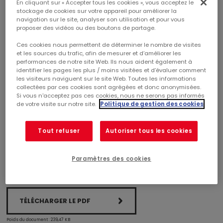
En cliquant sur « Accepter tous les cookies », vous acceptez le
MERCIALYS À NOUVEAU RÉCOMPENSÉE AU
stockage de cookies sur votre appareil pour améliorer la
GRAND PRIX DE LA TRANSPARENCE AVEC LE PRIX
navigation sur le site, analyser son utilisation et pour vous
proposer des vidéos ou des boutons de partage.
2021 DU MEILLEUR DOCUMENT
D’ENREGISTREMENT UNIVERSEL
Ces cookies nous permettent de déterminer le nombre de visites
et les sources du trafic, afin de mesurer et d’améliorer les
performances de notre site Web. Ils nous aident également à
La 12ème édition des Grands Prix de la Transparence s’est
identifier les pages les plus / moins visitées et d’évaluer comment
tenue mercredi 6 octobre 2021.
les visiteurs naviguent sur le site Web. Toutes les informations
collectées par ces cookies sont agrégées et donc anonymisées.
Pour la 5ème année consécutive Mercialys est
Si vous n'acceptez pas ces cookies, nous ne serons pas informés
récompensée pour l’exemplarité de ses pratiques de
de votre visite sur notre site.
Politique de gestion des cookies
communication financière et extra-financière, obtenant
cette année le prix du meilleur Document d’Enregistrement
Universel
Tout refuser
Autoriser tous les cookies
Paramètres des cookies
TÉLÉCHARGER LE PDF
Poids du document : 239,47 KB