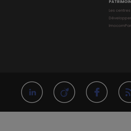
PATRIMOI
Les centres
Développe
ImocomPar