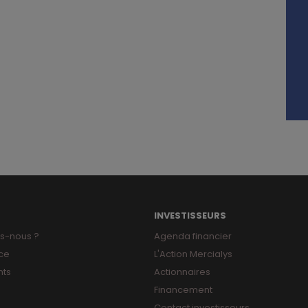
INVESTISSEURS
s-nous ?
Agenda financier
ce
L'Action Mercialys
ts
Actionnaires
Financement
Contact investisseurs