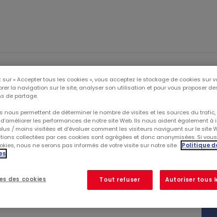
NE
INVESTISSEURS
PUBLI
 sur « Accepter tous les cookies », vous acceptez le stockage de cookies sur v
rer la navigation sur le site, analyser son utilisation et pour vous proposer d
s de partage.
 nous permettent de déterminer le nombre de visites et les sources du trafic,
..
d’améliorer les performances de notre site Web. Ils nous aident également à id
lus / moins visitées et d’évaluer comment les visiteurs naviguent sur le site 
ations collectées par ces cookies sont agrégées et donc anonymisées. Si vou
 2016
kies, nous ne serons pas informés de votre visite sur notre site.
Politique d
es
es des cookies
Tout refuser
Autoriser tous 
in septembre 2016