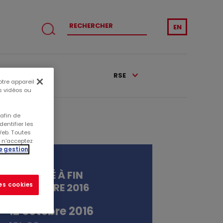
EN
CATIONS
RSE
otre appareil
es vidéos ou
 afin de
entifier les
Web. Toutes
s n'acceptez
e gestion
ACTIVITÉ À FIN
SEPTEMBRE 2016
les cookies
12 octobre 2016