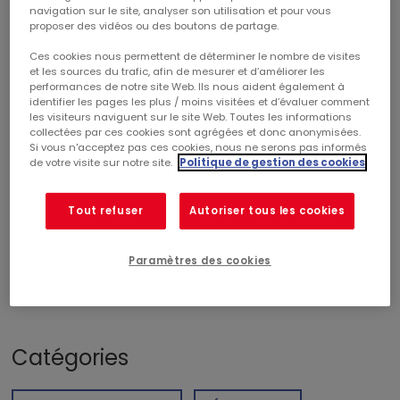
navigation sur le site, analyser son utilisation et pour vous
proposer des vidéos ou des boutons de partage.
ACTIVITÉ DU 1ER TRIMESTRE 2026
Ces cookies nous permettent de déterminer le nombre de visites
et les sources du trafic, afin de mesurer et d’améliorer les
performances de notre site Web. Ils nous aident également à
BONNE TENUE DES INDICATEURS OPÉRATIONNELS,
identifier les pages les plus / moins visitées et d’évaluer comment
PERSPECTIVES ANNUELLES CONFIRMÉES,
les visiteurs naviguent sur le site Web. Toutes les informations
PREMIÈRE ACQUISITION POUR 2026
collectées par ces cookies sont agrégées et donc anonymisées.
Si vous n'acceptez pas ces cookies, nous ne serons pas informés
de votre visite sur notre site.
Politique de gestion des cookies
Tout refuser
Autoriser tous les cookies
Paramètres des cookies
TÉLÉCHARGER LE PDF
Poids du document : 418,93 KB
Catégories