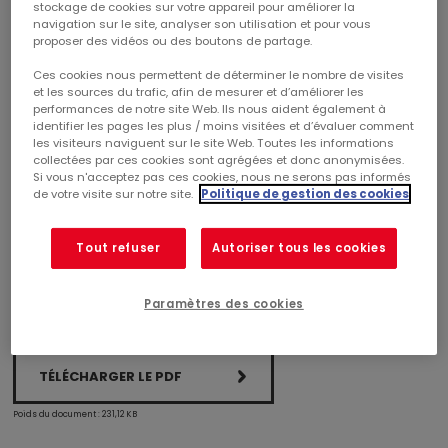
stockage de cookies sur votre appareil pour améliorer la
navigation sur le site, analyser son utilisation et pour vous
26 juillet 2023
proposer des vidéos ou des boutons de partage.
Ces cookies nous permettent de déterminer le nombre de visites
FINANCE
et les sources du trafic, afin de mesurer et d’améliorer les
performances de notre site Web. Ils nous aident également à
identifier les pages les plus / moins visitées et d’évaluer comment
COMMUNIQUÉ DE MISE À DISPOSITION DU
les visiteurs naviguent sur le site Web. Toutes les informations
RAPPORT FINANCIER SEMESTRIEL 2023
collectées par ces cookies sont agrégées et donc anonymisées.
Si vous n'acceptez pas ces cookies, nous ne serons pas informés
de votre visite sur notre site.
Politique de gestion des cookies
Communiqué de mise à disposition du rapport financier
semestriel 2023
Tout refuser
Autoriser tous les cookies
Paramètres des cookies
TÉLÉCHARGER LE PDF
Poids du document : 231,12 KB