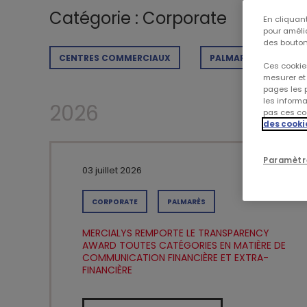
Catégorie : Corporate
En cliquant
pour amélio
des bouton
CENTRES COMMERCIAUX
PALMARÈS
RS
Ces cookies
mesurer et 
pages les p
les inform
2026
pas ces coo
des cooki
Paramètr
03 juillet 2026
CORPORATE
PALMARÈS
MERCIALYS REMPORTE LE TRANSPARENCY
AWARD TOUTES CATÉGORIES EN MATIÈRE DE
COMMUNICATION FINANCIÈRE ET EXTRA-
FINANCIÈRE