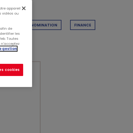
otre appareil
es vidéos ou
ATIONS
NOMINATION
FINANCE
 afin de
entifier les
Web. Toutes
s n'acceptez
e gestion
les cookies