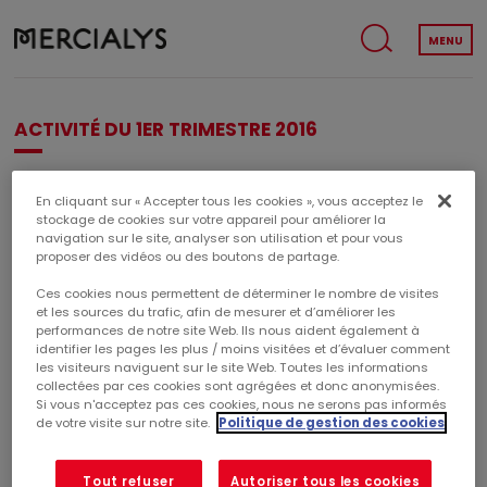
MENU
ACTIVITÉ DU 1ER TRIMESTRE 2016
Publication d'un CP présentant l'activité du premier
En cliquant sur « Accepter tous les cookies », vous acceptez le
trimestre
stockage de cookies sur votre appareil pour améliorer la
navigation sur le site, analyser son utilisation et pour vous
proposer des vidéos ou des boutons de partage.
Ces cookies nous permettent de déterminer le nombre de visites
ACTIVITÉ DU 1ER TRIMESTRE 2016
et les sources du trafic, afin de mesurer et d’améliorer les
performances de notre site Web. Ils nous aident également à
identifier les pages les plus / moins visitées et d’évaluer comment
13 avril 2016
les visiteurs naviguent sur le site Web. Toutes les informations
17h45
collectées par ces cookies sont agrégées et donc anonymisées.
Si vous n'acceptez pas ces cookies, nous ne serons pas informés
de votre visite sur notre site.
Politique de gestion des cookies
Tout refuser
Autoriser tous les cookies