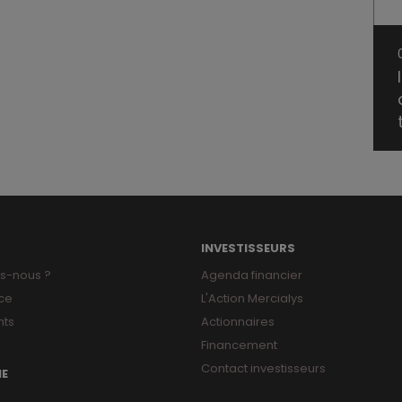
INVESTISSEURS
s-nous ?
Agenda financier
ce
L'Action Mercialys
ts
Actionnaires
Financement
Contact investisseurs
NE