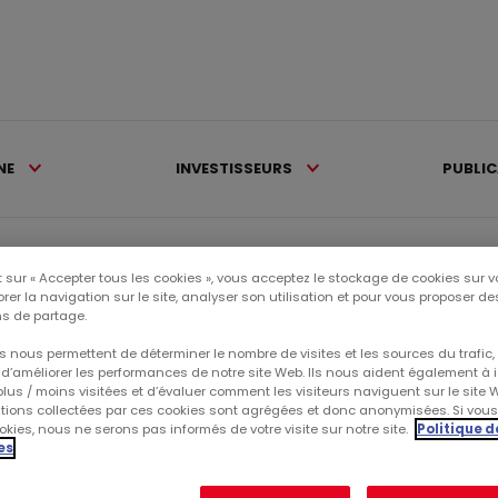
NE
INVESTISSEURS
PUBLI
>
Communiqués financiers >
Activité du 1er trimestre...
 sur « Accepter tous les cookies », vous acceptez le stockage de cookies sur v
rer la navigation sur le site, analyser son utilisation et pour vous proposer d
s de partage.
Ca
 nous permettent de déterminer le nombre de visites et les sources du trafic,
d’améliorer les performances de notre site Web. Ils nous aident également à id
lus / moins visitées et d’évaluer comment les visiteurs naviguent sur le site 
CE
ations collectées par ces cookies sont agrégées et donc anonymisées. Si vou
kies, nous ne serons pas informés de votre visite sur notre site.
Politique d
es
RÉ