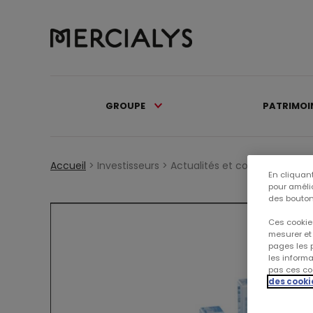
GROUPE
PATRIMOI
Accueil
>
Investisseurs >
Actualités et communiqués 
En cliquant
pour amélio
des bouton
Ces cookies
mesurer et 
pages les p
les inform
pas ces coo
des cooki