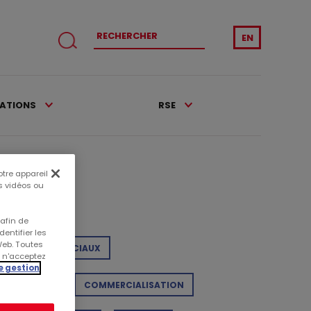
EN
CATIONS
RSE
otre appareil
es vidéos ou
tégories
 afin de
entifier les
Web. Toutes
NTRES COMMERCIAUX
s n'acceptez
e gestion
ALISATIONS
COMMERCIALISATION