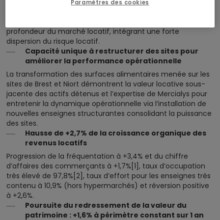
Paramètres des cookies
Recentrage sur des sites au format constamment adapté
à la polarisation du commerce et à l’évolution de la
profondeur du marché locatif, intégrant une forte
dispersion du risque locatif.
Capacité unique à restructurer des sites pour
améliorer la performance opérationnelle
La transformation des surfaces alimentaires menée sur les
sites de Brest et Niort démontrent la valeur locative sous-
jacente des actifs détenus et l’expertise de Mercialys pour
entretenir la dynamique opérationnelle via l’installation de
nouvelles enseignes structurantes consolidant la puissance
des sites.
Hausse de +2,7% de la croissance organique des
revenus locatifs
Progression de la fréquentation à +3,4% et du chiffre
d’affaires des commerçants à +1,7%
[1]
, taux d’occupation
très élevé de 97,8%
[2]
, taux d’effort pour les enseignes très
contenu à 10,9% (hors hypermarchés) et réversion positive
à +2,6%.
Poursuite du redressement de la valeur du
patrimoine : +1,6% à périmètre constant sur 1 an