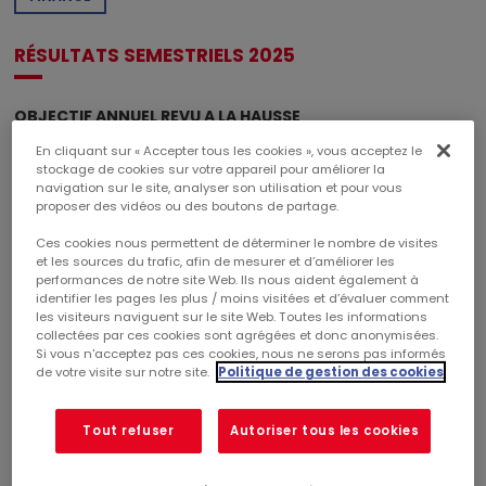
RÉSULTATS SEMESTRIELS 2025
OBJECTIF ANNUEL REVU A LA HAUSSE
RESULTATS SEMESTRIELS EN PROGRESSION DE +4%
En cliquant sur « Accepter tous les cookies », vous acceptez le
L’objectif annuel est revu à la hausse avec un résultat net
stockage de cookies sur votre appareil pour améliorer la
récurrent (RNR) désormais attendu entre 1,24 € et 1,27 €
navigation sur le site, analyser son utilisation et pour vous
par action.
proposer des vidéos ou des boutons de partage.
L’objectif d’un dividende d’au moins 1,00 € par action est
Ces cookies nous permettent de déterminer le nombre de visites
confirmé.
et les sources du trafic, afin de mesurer et d’améliorer les
er
RNR du 1
semestre 2025 de 61,6 M€ (+3,9%) et à
performances de notre site Web. Ils nous aident également à
0,66 € par action (+4,0%)
identifier les pages les plus / moins visitées et d’évaluer comment
les visiteurs naviguent sur le site Web. Toutes les informations
174 M€ investis sur 2 acquisitions immobilières
collectées par ces cookies sont agrégées et donc anonymisées.
majeures sur un rendement moyen de 9%
Si vous n'acceptez pas ces cookies, nous ne serons pas informés
de votre visite sur notre site.
Politique de gestion des cookies
Investissements sélectifs sur des actifs améliorant la
qualité globale du patrimoine et offrant un couple entre
rendement immédiat et potentiel de création de valeur
Tout refuser
Autoriser tous les cookies
avantageux.
Concentration du patrimoine sur les meilleures
zones commerciales de France