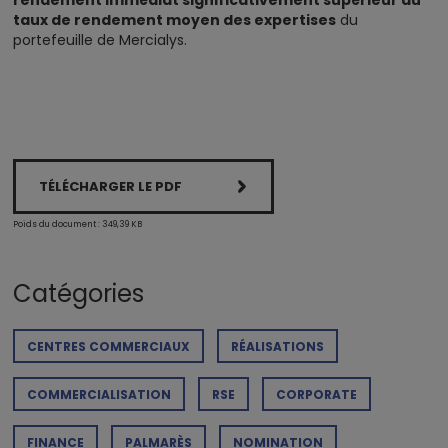
rendement immédiat significativement supérieur au
taux de rendement moyen des expertises
du
portefeuille de Mercialys.
TÉLÉCHARGER LE PDF
Poids du document : 349,39 KB
Catégories
CENTRES COMMERCIAUX
RÉALISATIONS
COMMERCIALISATION
RSE
CORPORATE
FINANCE
PALMARÈS
NOMINATION