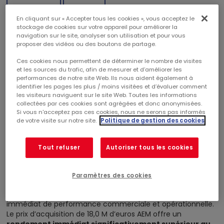
En cliquant sur « Accepter tous les cookies », vous acceptez le
ACQUISITION D’UN RETAIL PARK DE 8.200 M2.
stockage de cookies sur votre appareil pour améliorer la
RENFORCEMENT DU LEADERSHIP DE SHOP•PARK
navigation sur le site, analyser son utilisation et pour vous
TOULOUSE
proposer des vidéos ou des boutons de partage.
Ces cookies nous permettent de déterminer le nombre de visites
et les sources du trafic, afin de mesurer et d’améliorer les
Une acquisition stratégique immédiatement
performances de notre site Web. Ils nous aident également à
relutive
identifier les pages les plus / moins visitées et d’évaluer comment
Mercialys annonce l’acquisition, auprès d’un investisseur
les visiteurs naviguent sur le site Web. Toutes les informations
privé, d’un retail park situé en mitoyenneté du
Shop•Park
collectées par ces cookies sont agrégées et donc anonymisées.
Si vous n'acceptez pas ces cookies, nous ne serons pas informés
Toulouse Fenouillet
, une opération structurante qui
de votre visite sur notre site.
Politique de gestion des cookies
renforce significativement la maîtrise foncière et le
potentiel de création de valeur du site.
L’actif acquis, comprenant les murs et les parkings
Tout refuser
Autoriser tous les cookies
associés, développe plus de
8 200 m²
GLA et regroupe
six
moyennes surfaces
, intégralement louées à des
enseignes de premier plan telles que
Nike, Picard,
Paramètres des cookies
Centrakor ou Maxi Zoo
. Sa localisation centrale au sein
même du périmètre du Shop•Park en fait un levier
immédiat de performance commerciale et opérationnelle.
Le prix d’acquisition de 18,0 M d’euros AEM offre un